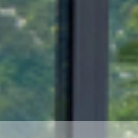
ENTREPRISE DE
DEPANNAGE EN VOLET
ROULANT
CONTACTEZ NOUS :
04.76.21.32.16
06.75.20.09.87