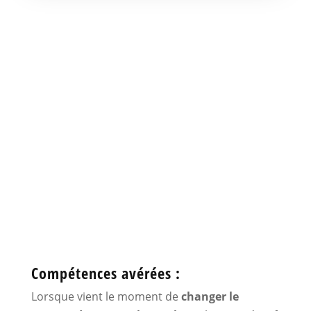
Remplacer le moteur
d’un volet roulant
avec Repare Volet
Roulant à Seyssinet-
Pariset
Compétences avérées :
Lorsque vient le moment de
changer le