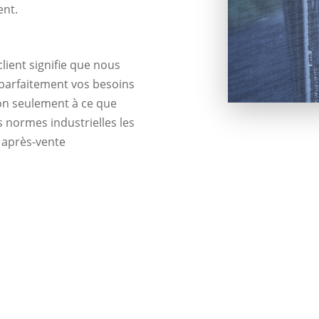
nt.
lient signifie que nous
parfaitement vos besoins
non seulement à ce que
s normes industrielles les
e après-vente
le moteur d’un volet roulant 