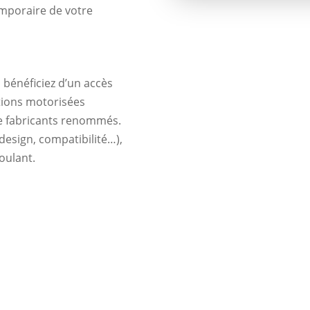
temporaire de votre
, bénéficiez d’un accès
tions motorisées
e fabricants renommés.
design, compatibilité…),
oulant.
t les différentes pannes du v
?