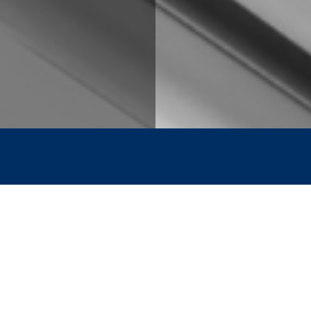
gager un professionnel pour l
e vos volets roulants à Fontai