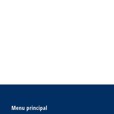
par
contact@repare-volet-roulant.com
|
Mar
13, 2024
|
Uncategorized
Welcome to WordPress. This is your first post.
Edit or delete it, then start writing!
LIRE PLUS
Menu principal